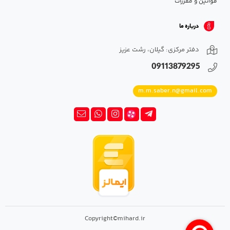
قوانین و مقررات
درباره ما
دفتر مرکزی: گیلان، رشت عزیز
09113879295
m.m.saber.n@gmail.com
Copyright©mihard.ir