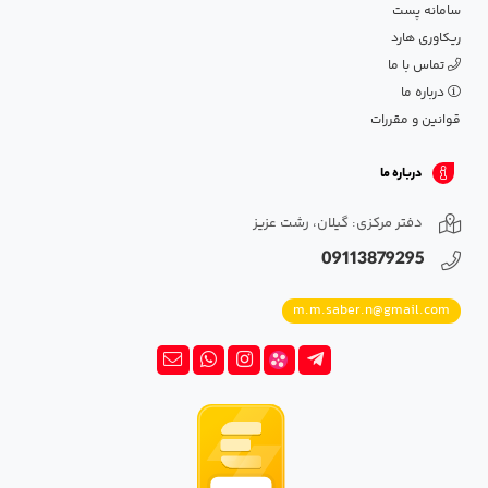
سامانه پست
ریکاوری هارد
تماس با ما
درباره ما
قوانین و مقررات
درباره ما
دفتر مرکزی: گیلان، رشت عزیز
09113879295
m.m.saber.n@gmail.com