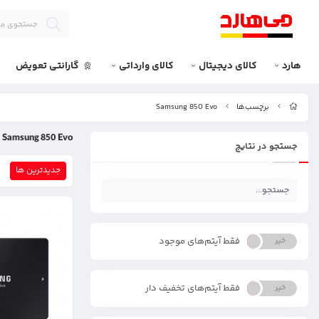
هارد
کالای دیجیتال
کالای وارداتی
گارانتی تعویض
برچسب‌ها
Samsung 850 Evo
Samsung 850 Evo
جستجو در نتایج
جدیدترین ها
فقط آیتم‌های موجود
خیر
بله
فقط آیتم‌های تخفیف دار
خیر
بله