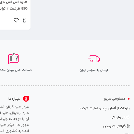
850 ظرفیت ۲ ترابایت
ارسال به سراسر ایران
ضمانت اصل بودن محص
دسترسی سریع
درباره ما
واردات از آلمان، چین، امارات، ترکیه
هارد اینترنال، هارد
کالای وارداتی
آن با توجه به وارد
مجوز ها: مرکز هارد
گارانتی تعویض
اتحادیه کشوری کسب