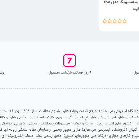
هارد اس اس دی سامسونگ مدل Evo
ول
7 روز ضمانت بازگشت محصول
روش
مرکز هارد گیلان {فروشگاه اینترنتی می هارد}؛ مرجع قی
 اکسترنال، هارد اس اس دی، هارد لپ تاپ، فلش مموری، کارت حافظه، لوازم جانبی هارد و کالای
ات از کشور های آلمان، چین، امارات و ترکیه؛ محصولات بهداشتی، آرایشی، دارویی، پزشکی
 گیلان {فروشگاه اینترنتی می هارد} دارای مجوز رسمی از سازمان نظام صنفی رایانه ای ک
 و کارهای مجازی (درگاه ملی مجوزهای کشور)، مجوز رسمی نماد اعتماد الکترونیک (ای ن