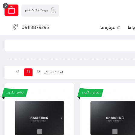
0
ورود / ثبت نام
09113879295
 ما
درباره ما
48
24
12
تعداد نمایش
تماس بگیرید
تماس بگیرید