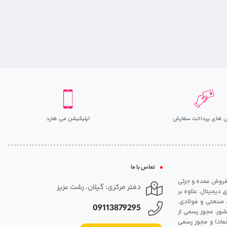
 های پرداخت سفارش
اپلیکیشن می هارد
تماس با ما
مت روزانه هارد. شروع فعالیت: سال 1395. نوع فعالیت: فروش عمده و جزئی
دفتر مرکزی: گیلان، رشت عزیز
 دیجیتال. علاوه بر
، صنعتی و فولادی.
09113879295
شور، مجوز رسمی از
ماد) و مجوز رسمی