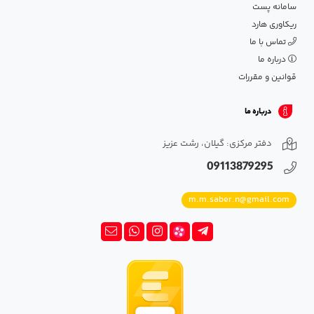
سامانه پست
ریکاوری هارد
تماس با ما
درباره ما
قوانین و مقررات
درباره ما
دفتر مرکزی: گیلان، رشت عزیز
09113879295
m.m.saber.n@gmail.com