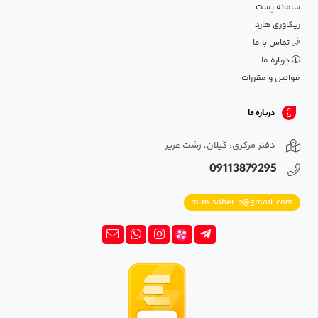
سامانه پست
ریکاوری هارد
تماس با ما
درباره ما
قوانین و مقررات
درباره ما
دفتر مرکزی: گیلان، رشت عزیز
09113879295
m.m.saber.n@gmail.com