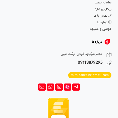
سامانه پست
ریکاوری هارد
تماس با ما
درباره ما
قوانین و مقررات
درباره ما
دفتر مرکزی: گیلان، رشت عزیز
09113879295
m.m.saber.n@gmail.com