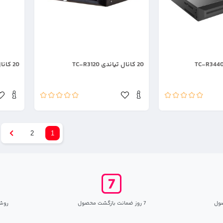
.
.
20 کانال تیاندی TC-R3120
20 کانال تیاندی TC-R3220
2
1
ول
7 روز ضمانت بازگشت محصول
روش