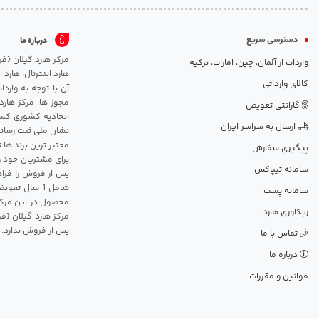
دسترسی سریع
درباره ما
واردات از آلمان، چین، امارات، ترکیه
هارد اینترنال، هارد
کالای وارداتی
آن با توجه به وارد
مجوز ها: مرکز هارد
گارانتی تعویض
اتحادیه کشوری کسب
ارسال به سراسر ایران
نشان ملی ثبت رسانه
معتبر ترین برند ها 
پیگیری سفارش
برای مشتریان خود و
سامانه تیپاکس
پس از فروش را فراه
سامانه پست
محصول در این مرکز
ریکاوری هارد
مرکز هارد گیلان {ف
پس از فروش ندارد.
تماس با ما
درباره ما
قوانین و مقررات