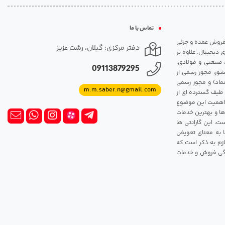
تماس با ما
مت روزانه هارد. شروع فعالیت: سال 1395. نوع فعالیت: فروش عمده و جزئی
دفتر مرکزی: گیلان، رشت عزیز
 دیجیتال. علاوه بر
، صنعتی و فولادی.
09113879295
شور، مجوز رسمی از
ماد) و مجوز رسمی
m.m.saber.n@gmail.com
 طیف گسترده ای از
رک اهمیت این موضوع
ها و بهترین خدمات
ت، این گارانتی ها
 این گارانتی ها به معنای تعویض
زم به ذکر است که
ندگی فروش و خدمات