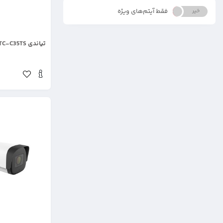
فقط آیتم‌های ویژه
خیر
بله
.
تیاندی TC-C35TS
.