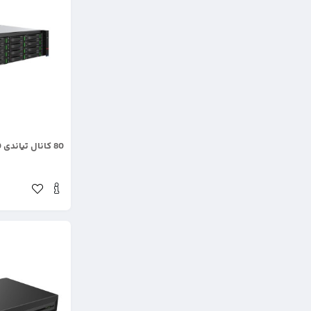
.
80 کانال تیاندی TC-R31680