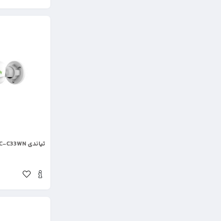
.
تیاندی TC-C33WN