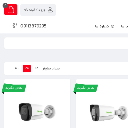
0
ورود / ثبت نام
09113879295
 ما
درباره ما
48
24
12
تعداد نمایش
تماس بگیرید
تماس بگیرید