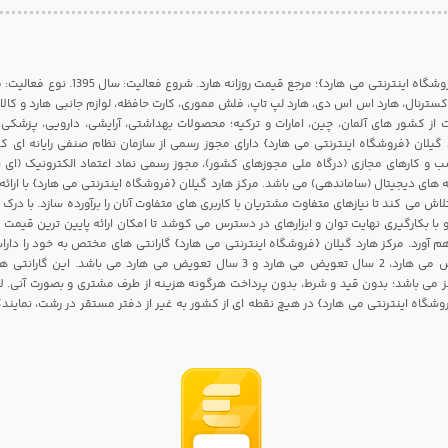
مرکز هارد گیلان {فروشگاه اینترنتی می هارد}؛ مرجع قی
 اکسترنال، هارد اس اس دی، هارد لپ تاپ، فلش مموری، کارت حافظه، لوازم جانبی هارد و کالای
ات از کشور های آلمان، چین، امارات و ترکیه؛ محصولات بهداشتی، آرایشی، دارویی، پزشکی
 گیلان {فروشگاه اینترنتی می هارد} دارای مجوز رسمی از سازمان نظام صنفی رایانه ای ک
 و کارهای مجازی (درگاه ملی مجوزهای کشور)، مجوز رسمی نماد اعتماد الکترونیک (ای ن
 های دیجیتال (ساماندهی) می باشد. مرکز هارد گیلان {فروشگاه اینترنتی می هارد} با ارائه
تلاش می کند تا نیازهای متفاوت مشتریان با کاربری های متفاوت آنان را برآورده سازد. با د
 با بکارگیری نهایت توان و ابزارهای در دسترس می کوشد تا امکان ارائه پایین ترین قیمت 
م آورد. مرکز هارد گیلان {فروشگاه اینترنتی می هارد} گارانتی های مختص به خود را داراس
شامل 1 سال تعویض می هارد، 2 سال تعویض می هارد و 3 سال تعویض می هارد می باشد.
 می باشد؛ بدون قید و شرط، بدون پرداخت هرگونه هزینه از طرف مشتری و بصورت آنی. لا
روشگاه اینترنتی می هارد} در هیچ نقطه ای از کشور به غیر از دفتر مستقر در رشت، نمای