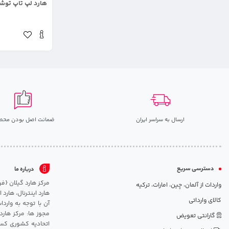
هارد لپ تاپ توشیبا ظر
ارسال به سراسر ایران
ضمانت اصل بودن محص
دسترسی سریع
درباره ما
واردات از آلمان، چین، امارات، ترکیه
هارد اینترنال، هارد
کالای وارداتی
آن با توجه به وارد
مجوز ها: مرکز هارد
گارانتی تعویض
اتحادیه کشوری کسب