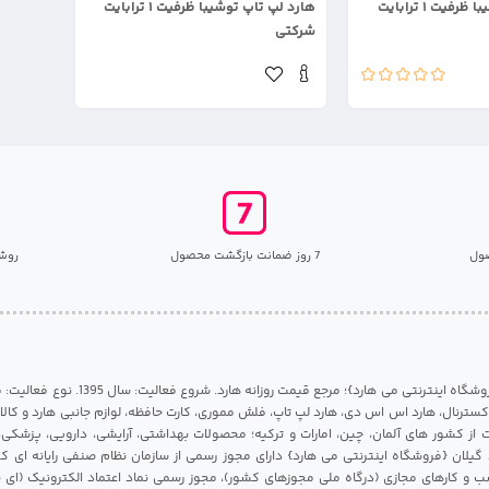
فیت ۱ ترابایت
هارد لپ تاپ توشیبا ظرفیت ۱ ترابایت
شرکتی
ول
7 روز ضمانت بازگشت محصول
روش
مرکز هارد گیلان {فروشگاه اینترنتی می هارد}؛ مرجع قی
 اکسترنال، هارد اس اس دی، هارد لپ تاپ، فلش مموری، کارت حافظه، لوازم جانبی هارد و کالای
ات از کشور های آلمان، چین، امارات و ترکیه؛ محصولات بهداشتی، آرایشی، دارویی، پزشکی
 گیلان {فروشگاه اینترنتی می هارد} دارای مجوز رسمی از سازمان نظام صنفی رایانه ای ک
 و کارهای مجازی (درگاه ملی مجوزهای کشور)، مجوز رسمی نماد اعتماد الکترونیک (ای ن