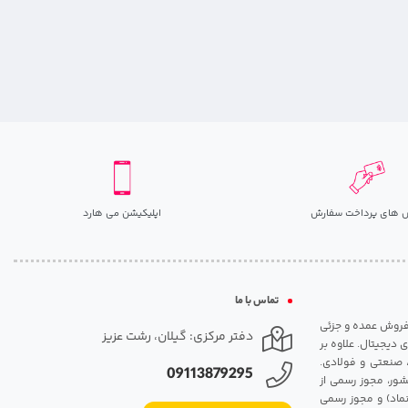
 های پرداخت سفارش
اپلیکیشن می هارد
تماس با ما
مت روزانه هارد. شروع فعالیت: سال 1395. نوع فعالیت: فروش عمده و جزئی
دفتر مرکزی: گیلان، رشت عزیز
 دیجیتال. علاوه بر
، صنعتی و فولادی.
09113879295
شور، مجوز رسمی از
ماد) و مجوز رسمی