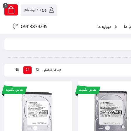
0
ورود / ثبت نام
09113879295
 ما
درباره ما
48
24
12
تعداد نمایش
تماس بگیرید
تماس بگیرید