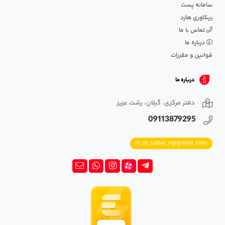
سامانه پست
ریکاوری هارد
تماس با ما
درباره ما
قوانین و مقررات
درباره ما
دفتر مرکزی: گیلان، رشت عزیز
09113879295
m.m.saber.n@gmail.com