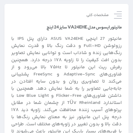
مشخصات کلی
مانيتور ایسوس مدل VA24EHE سايز 24 اينچ
مانیتور 27 اینچی ASUS VA24EHE دارای پنل IPS با
رزولوشن Full-HD و دقت رنگ بالا و قدرت نمایش
رنگ‌هایی زنده و شاداب است و توانایی نمایش تصاویر
بدون افت کیفیت را تا زاویه ۱۷۸ درجه دارد. همچنین
رفرش ریت این مانیتور تا ۷۵Hz بالا می‌رود و از
فناوری‌های Adaptive-Sync و FreeSync پشتیبانی
می‌کند تا تصاویری روان و بدون سایه افتادن در
جابه‌جایی تصاویر را به شما نمایش دهد. همچنین با
داشتن فناوری‌های Flicker-Free و Low Blue Light با
استاندارد TÜV Rheinland از چشمان شما در مقابل
پرتو‌های آسیب زننده محافظت می‌کند. زاویه دید ۱۷۸
درجه پنل این مانیتور نیز به معنای نمایش رنگ‌ها با
دقت بالا و بدون تغییر در زاویه‌های مختلف است. طراحی
با فریم‌های بسیار باریک این مانیتور باعث می‌شوند تا