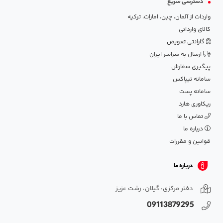
دسترسی سریع
واردات از آلمان، چین، امارات، ترکیه
کالای وارداتی
گارانتی تعویض
ارسال به سراسر ایران
پیگیری سفارش
سامانه تیپاکس
سامانه پست
ریکاوری هارد
تماس با ما
درباره ما
قوانین و مقررات
درباره ما
دفتر مرکزی: گیلان، رشت عزیز
09113879295