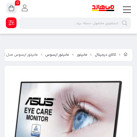
0
کالای دیجیتال
مانیتور
مانیتور ایسوس
مانيتور ایسوس مدل VA24EHE سايز 24 اينچ