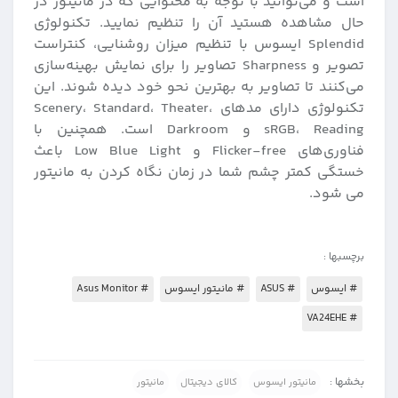
است و می‌توانید با توجه به محتوایی که در مانیتور در
حال مشاهده هستید آن را تنظیم نمایید. تکنولوژی
Splendid ایسوس با تنظیم میزان روشنایی، کنتراست
تصویر و Sharpness تصاویر را برای نمایش بهینه‌سازی
می‌کنند تا تصاویر به بهترین نحو خود دیده شوند. این
تکنولوژی دارای مد‌های ‌Scenery، Standard، Theater،
sRGB، Reading و Darkroom است. همچنین با
فناوری‌های Flicker-free و Low Blue Light باعث
خستگی کمتر چشم شما در زمان نگاه کردن به مانیتور
می شود.
برچسبها :
# ایسوس
# ASUS
# مانیتور ایسوس
# Asus Monitor
# VA24EHE
بخشها :
مانیتور ایسوس
کالای دیجیتال
مانیتور