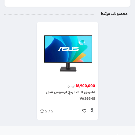
محصولات مرتبط
18,900,000
تومان
مانیتور 23.8 اینچ ایسوس مدل
VA249HG
5 / 5