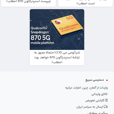
چیپست اسنپدراگون 870 (مطلب)
است (مطلب)
شیائومی می CC10 احتمالا مجهز به
تراشه اسنپدراگون 870 خواهد بود
(مطلب)
دسترسی سریع
واردات از آلمان، چین، امارات، ترکیه
کالای وارداتی
گارانتی تعویض
ارسال به سراسر ایران
پیگیری سفارش