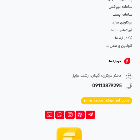
سامانه تیپاکس
سامانه پست
ریکاوری هارد
تماس با ما
درباره ما
قوانین و مقررات
درباره ما
دفتر مرکزی: گیلان، رشت عزیز
09113879295
m.m.saber.n@gmail.com