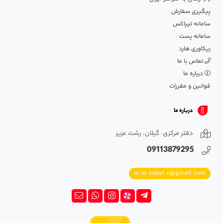
پیگیری سفارش
سامانه تیپاکس
سامانه پست
ریکاوری هارد
تماس با ما
درباره ما
قوانین و مقررات
درباره ما
دفتر مرکزی: گیلان، رشت عزیز
09113879295
m.m.saber.n@gmail.com