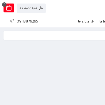
0
ورود / ثبت نام
09113879295
 ما
درباره ما