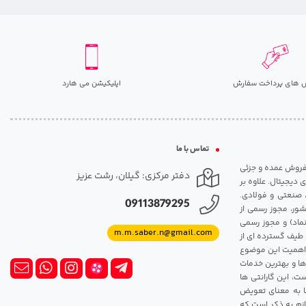
 های پرداخت سفارش
اپلیکیشن می هارد
تماس با ما
مت روزانه هارد. شروع فعالیت: سال 1395. نوع فعالیت: فروش عمده و جزئی
دفتر مرکزی: گیلان، رشت عزیز
 دیجیتال. علاوه بر
، صنعتی و فولادی.
09113879295
شور، مجوز رسمی از
ماد) و مجوز رسمی
m.m.saber.n@gmail.com
 طیف گسترده ای از
رک اهمیت این موضوع
ها و بهترین خدمات
ت، این گارانتی ها
 این گارانتی ها به معنای تعویض
زم به ذکر است که