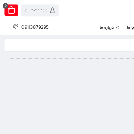
0
ورود / ثبت نام
09113879295
 ما
درباره ما