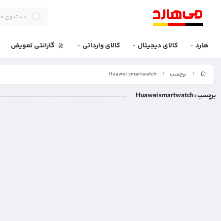
هارد
کالای دیجیتال
کالای وارداتی
گارانتی تعویض
برچسب
Huawei smartwatch
برچسب
: Huawei smartwatch