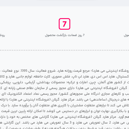
ول
7 روز ضمانت بازگشت محصول
روش
مرکز هارد گیلان {فروشگاه اینترنتی می هارد}؛ مرجع قی
 اکسترنال، هارد اس اس دی، هارد لپ تاپ، فلش مموری، کارت حافظه، لوازم جانبی هارد و کالای
ات از کشور های آلمان، چین، امارات و ترکیه؛ محصولات بهداشتی، آرایشی، دارویی، پزشکی
 گیلان {فروشگاه اینترنتی می هارد} دارای مجوز رسمی از سازمان نظام صنفی رایانه ای ک
 و کارهای مجازی (درگاه ملی مجوزهای کشور)، مجوز رسمی نماد اعتماد الکترونیک (ای ن
 های دیجیتال (ساماندهی) می باشد. مرکز هارد گیلان {فروشگاه اینترنتی می هارد} با ارائه
تلاش می کند تا نیازهای متفاوت مشتریان با کاربری های متفاوت آنان را برآورده سازد. با د
 با بکارگیری نهایت توان و ابزارهای در دسترس می کوشد تا امکان ارائه پایین ترین قیمت 
م آورد. مرکز هارد گیلان {فروشگاه اینترنتی می هارد} گارانتی های مختص به خود را داراس
شامل 1 سال تعویض می هارد، 2 سال تعویض می هارد و 3 سال تعویض می هارد می باشد.
 می باشد؛ بدون قید و شرط، بدون پرداخت هرگونه هزینه از طرف مشتری و بصورت آنی. لا