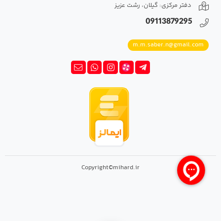
دفتر مرکزی: گیلان، رشت عزیز
09113879295
m.m.saber.n@gmail.com
Copyright©mihard.ir