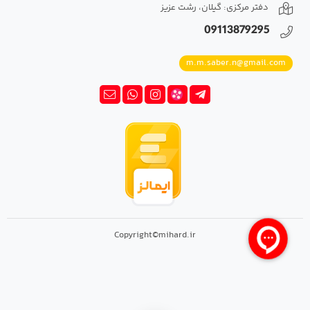
دفتر مرکزی: گیلان، رشت عزیز
09113879295
m.m.saber.n@gmail.com
Copyright©mihard.ir