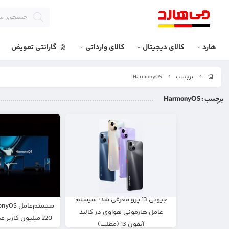
هارد
کالای دیجیتال
کالای وارداتی
گارانتی تعویض
برچسب
HarmonyOS
برچسب
: HarmonyOS
جیونی 13 پرو معرفی شد؛ سیستم
عامل هارمونی هواوی در کالبد
220 میلیون کاربر عبور کرد (مطلب)
آیفون 13 (مطلب)