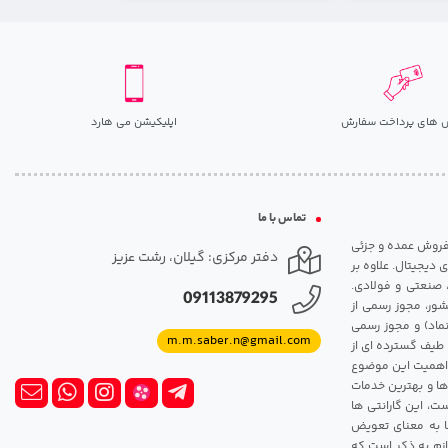
 های پرداخت سفارش
اپلیکیشن می هارد
تماس با ما
مت روزانه هارد. شروع فعالیت: سال 1395. نوع فعالیت: فروش عمده و جزئی
دفتر مرکزی: گیلان، رشت عزیز
 دیجیتال. علاوه بر
، صنعتی و فولادی.
09113879295
شور، مجوز رسمی از
ماد) و مجوز رسمی
m.m.saber.n@gmail.com
 طیف گسترده ای از
رک اهمیت این موضوع
ها و بهترین خدمات
ت، این گارانتی ها
 این گارانتی ها به معنای تعویض
زم به ذکر است که