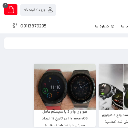
0
ورود / ثبت نام
09113879295
 ما
درباره ما
هواوی واچ 3 با سیستم عامل
تصویر ساعت هوشمند واچ 3 هواوی
HarmonyOS در تاریخ 12 خرداد
اش شد (مطلب)
معرفی خواهد شد (مطلب)