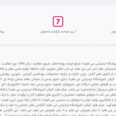
ول
7 روز ضمانت بازگشت محصول
روش
مرکز هارد گیلان {فروشگاه اینترنتی می هارد}؛ مرجع قی
 اکسترنال، هارد اس اس دی، هارد لپ تاپ، فلش مموری، کارت حافظه، لوازم جانبی هارد و کالای
ات از کشور های آلمان، چین، امارات و ترکیه؛ محصولات بهداشتی، آرایشی، دارویی، پزشکی
 گیلان {فروشگاه اینترنتی می هارد} دارای مجوز رسمی از سازمان نظام صنفی رایانه ای ک
 و کارهای مجازی (درگاه ملی مجوزهای کشور)، مجوز رسمی نماد اعتماد الکترونیک (ای ن
 های دیجیتال (ساماندهی) می باشد. مرکز هارد گیلان {فروشگاه اینترنتی می هارد} با ارائه
تلاش می کند تا نیازهای متفاوت مشتریان با کاربری های متفاوت آنان را برآورده سازد. با د
 با بکارگیری نهایت توان و ابزارهای در دسترس می کوشد تا امکان ارائه پایین ترین قیمت 
م آورد. مرکز هارد گیلان {فروشگاه اینترنتی می هارد} گارانتی های مختص به خود را داراس
شامل 1 سال تعویض می هارد، 2 سال تعویض می هارد و 3 سال تعویض می هارد می باشد.
 می باشد؛ بدون قید و شرط، بدون پرداخت هرگونه هزینه از طرف مشتری و بصورت آنی. لا