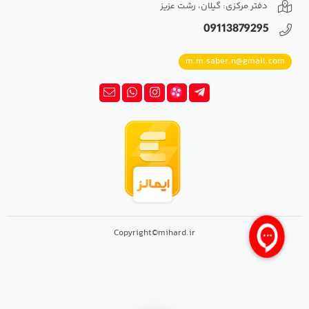
دفتر مرکزی: گیلان، رشت عزیز
09113879295
m.m.saber.n@gmail.com
Copyright©mihard.ir