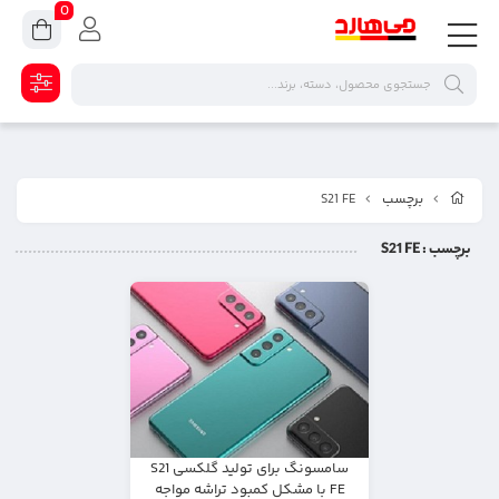
0
برچسب
S21 FE
برچسب
: S21 FE
سامسونگ برای تولید گلکسی S21
FE با مشکل کمبود تراشه مواجه