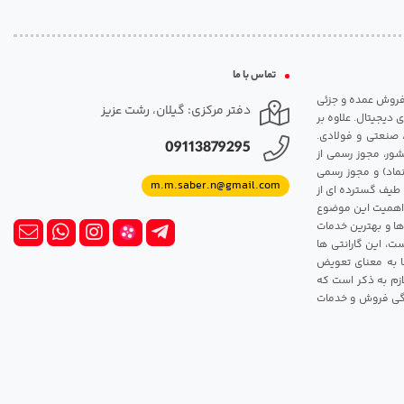
تماس با ما
مت روزانه هارد. شروع فعالیت: سال 1395. نوع فعالیت: فروش عمده و جزئی
دفتر مرکزی: گیلان، رشت عزیز
 دیجیتال. علاوه بر
، صنعتی و فولادی.
09113879295
شور، مجوز رسمی از
ماد) و مجوز رسمی
m.m.saber.n@gmail.com
 طیف گسترده ای از
رک اهمیت این موضوع
ها و بهترین خدمات
ت، این گارانتی ها
 این گارانتی ها به معنای تعویض
زم به ذکر است که
ندگی فروش و خدمات