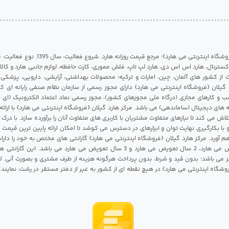
مرکز هارد گیلان {فروشگاه اینترنتی می هارد}؛ مرجع قی
 اکسترنال، هارد اس اس دی، هارد لپ تاپ، فلش مموری، کارت حافظه، لوازم جانبی هارد و کالای
ات از کشور های آلمان، چین، امارات و ترکیه؛ محصولات بهداشتی، آرایشی، دارویی، پزشکی
 گیلان {فروشگاه اینترنتی می هارد} دارای مجوز رسمی از سازمان نظام صنفی رایانه ای ک
 و کارهای مجازی (درگاه ملی مجوزهای کشور)، مجوز رسمی نماد اعتماد الکترونیک (ای ن
 های دیجیتال (ساماندهی) می باشد. مرکز هارد گیلان {فروشگاه اینترنتی می هارد} با ارائه
تلاش می کند تا نیازهای متفاوت مشتریان با کاربری های متفاوت آنان را برآورده سازد. با د
 با بکارگیری نهایت توان و ابزارهای در دسترس می کوشد تا امکان ارائه پایین ترین قیمت 
م آورد. مرکز هارد گیلان {فروشگاه اینترنتی می هارد} گارانتی های مختص به خود را داراس
شامل 1 سال تعویض می هارد، 2 سال تعویض می هارد و 3 سال تعویض می هارد می باشد.
 می باشد؛ بدون قید و شرط، بدون پرداخت هرگونه هزینه از طرف مشتری و بصورت آنی. لا
روشگاه اینترنتی می هارد} در هیچ نقطه ای از کشور به غیر از دفتر مستقر در رشت، نمای