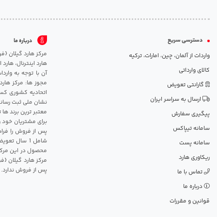
دسترسی سریع
درباره ما
واردات از آلمان، چین، امارات، ترکیه
هارد اینترنال، هارد
کالای وارداتی
آن با توجه به وارد
مجوز ها: مرکز هارد
گارانتی تعویض
اتحادیه کشوری کسب
ارسال به سراسر ایران
نشان ملی ثبت رسانه
معتبر ترین برند ها 
پیگیری سفارش
برای مشتریان خود و
سامانه تیپاکس
پس از فروش را فراه
سامانه پست
محصول در این مرکز
ریکاوری هارد
مرکز هارد گیلان {ف
پس از فروش ندارد.
تماس با ما
درباره ما
قوانین و مقررات