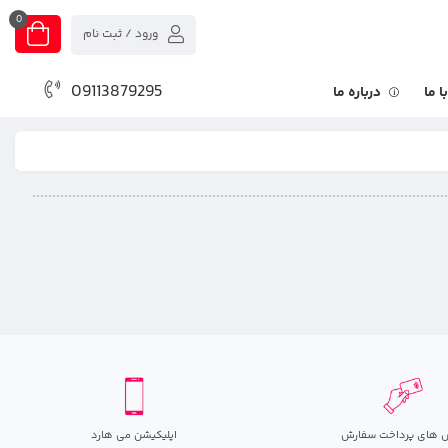
0
ورود / ثبت نام
09113879295
 ما
درباره ما
 های پرداخت سفارش
اپلیکیشن می هارد