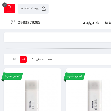
0
ورود / ثبت نام
09113879295
 ما
درباره ما
48
24
12
تعداد نمایش
تماس بگیرید
تماس بگیرید