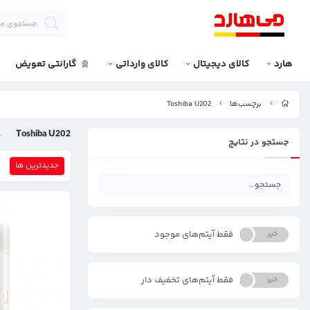
هارد
کالای دیجیتال
کالای وارداتی
گارانتی تعویض
برچسب‌ها
Toshiba U202
Toshiba U202
جستجو در نتایج
جدیدترین ها
فقط آیتم‌های موجود
خیر
بله
فقط آیتم‌های تخفیف دار
خیر
بله