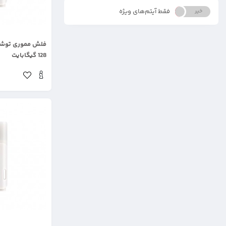
فقط آیتم‌های ویژه
خیر
بله
.
128 گیگابایت
.