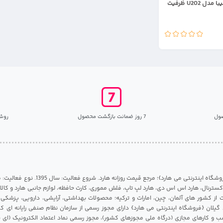
فلش مموری توشیبا مدل U202 ظرفیت
ول
7 روز ضمانت بازگشت محصول
روش
مرکز هارد گیلان {فروشگاه اینترنتی می هارد}؛ مرجع قی
 اکسترنال، هارد اس اس دی، هارد لپ تاپ، فلش مموری، کارت حافظه، لوازم جانبی هارد و کالای
ات از کشور های آلمان، چین، امارات و ترکیه؛ محصولات بهداشتی، آرایشی، دارویی، پزشکی
 گیلان {فروشگاه اینترنتی می هارد} دارای مجوز رسمی از سازمان نظام صنفی رایانه ای ک
 و کارهای مجازی (درگاه ملی مجوزهای کشور)، مجوز رسمی نماد اعتماد الکترونیک (ای ن