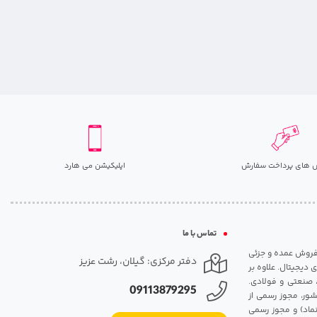
 های پرداخت سفارش
اپلیکیشن می هارد
تماس با ما
مت روزانه هارد. شروع فعالیت: سال 1395. نوع فعالیت: فروش عمده و جزئی
دفتر مرکزی: گیلان، رشت عزیز
 دیجیتال. علاوه بر
، صنعتی و فولادی.
09113879295
شور، مجوز رسمی از
ماد) و مجوز رسمی