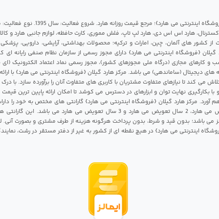
مرکز هارد گیلان {فروشگاه اینترنتی می هارد}؛ مرجع قی
 اکسترنال، هارد اس اس دی، هارد لپ تاپ، فلش مموری، کارت حافظه، لوازم جانبی هارد و کالای
ات از کشور های آلمان، چین، امارات و ترکیه؛ محصولات بهداشتی، آرایشی، دارویی، پزشکی
 گیلان {فروشگاه اینترنتی می هارد} دارای مجوز رسمی از سازمان نظام صنفی رایانه ای ک
 و کارهای مجازی (درگاه ملی مجوزهای کشور)، مجوز رسمی نماد اعتماد الکترونیک (ای ن
 های دیجیتال (ساماندهی) می باشد. مرکز هارد گیلان {فروشگاه اینترنتی می هارد} با ارائه
تلاش می کند تا نیازهای متفاوت مشتریان با کاربری های متفاوت آنان را برآورده سازد. با د
 با بکارگیری نهایت توان و ابزارهای در دسترس می کوشد تا امکان ارائه پایین ترین قیمت 
م آورد. مرکز هارد گیلان {فروشگاه اینترنتی می هارد} گارانتی های مختص به خود را داراس
شامل 1 سال تعویض می هارد، 2 سال تعویض می هارد و 3 سال تعویض می هارد می باشد.
 می باشد؛ بدون قید و شرط، بدون پرداخت هرگونه هزینه از طرف مشتری و بصورت آنی. لا
روشگاه اینترنتی می هارد} در هیچ نقطه ای از کشور به غیر از دفتر مستقر در رشت، نمای