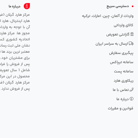
دسترسی سریع
درباره ما
واردات از آلمان، چین، امارات، ترکیه
هارد اینترنال، هارد
کالای وارداتی
آن با توجه به وارد
مجوز ها: مرکز هارد
گارانتی تعویض
اتحادیه کشوری کسب
ارسال به سراسر ایران
نشان ملی ثبت رسانه
معتبر ترین برند ها 
پیگیری سفارش
برای مشتریان خود و
سامانه تیپاکس
پس از فروش را فراه
سامانه پست
محصول در این مرکز
ریکاوری هارد
مرکز هارد گیلان {ف
پس از فروش ندارد.
تماس با ما
درباره ما
قوانین و مقررات