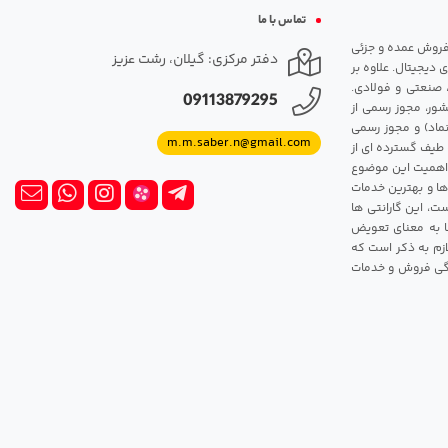
تماس با ما
مت روزانه هارد. شروع فعالیت: سال 1395. نوع فعالیت: فروش عمده و جزئی
دفتر مرکزی: گیلان، رشت عزیز
 دیجیتال. علاوه بر
، صنعتی و فولادی.
09113879295
شور، مجوز رسمی از
ماد) و مجوز رسمی
m.m.saber.n@gmail.com
 طیف گسترده ای از
رک اهمیت این موضوع
ها و بهترین خدمات
ت، این گارانتی ها
 این گارانتی ها به معنای تعویض
زم به ذکر است که
ندگی فروش و خدمات