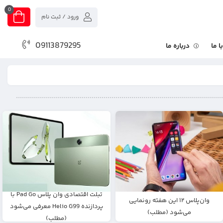
0
ورود / ثبت نام
09113879295
 ما
درباره ما
تبلت اقتصادی وان‌ پلاس Pad Go با
وان‌پلاس ۱۲ این هفته رونمایی
پردازنده Helio G99 معرفی می‌شود
می‌شود (مطلب)
(مطلب)