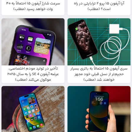
آیا آیفون ۱۵ پرو ۲ ترابایتی در راه
سرعت شارژ آیفون ۱۵ احتمالاً به ۴۰
است؟ (مطلب)
وات خواهد رسید (مطلب)
سری آیفون ۱۵ احتمالاً به باتری بسیار
تأخیر در تولید مودم اختصاصی،
حجیم‌تر از نسل قبلی خود مجهز
عرضه آیفون SE 4 را به سال ۲۰۲۵
خواهند شد (مطلب)
موکول می‌کند (مطلب)