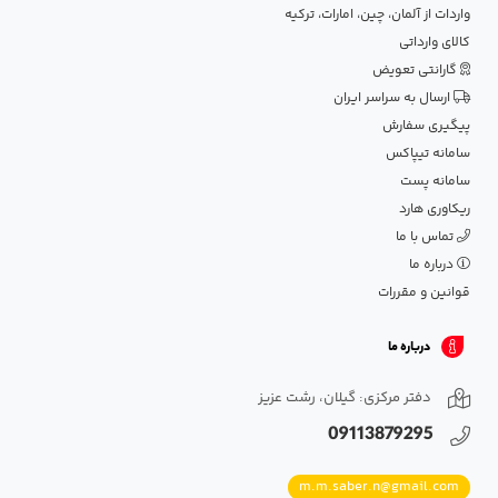
واردات از آلمان، چین، امارات، ترکیه
کالای وارداتی
گارانتی تعویض
ارسال به سراسر ایران
پیگیری سفارش
سامانه تیپاکس
سامانه پست
ریکاوری هارد
تماس با ما
درباره ما
قوانین و مقررات
درباره ما
دفتر مرکزی: گیلان، رشت عزیز
09113879295
m.m.saber.n@gmail.com