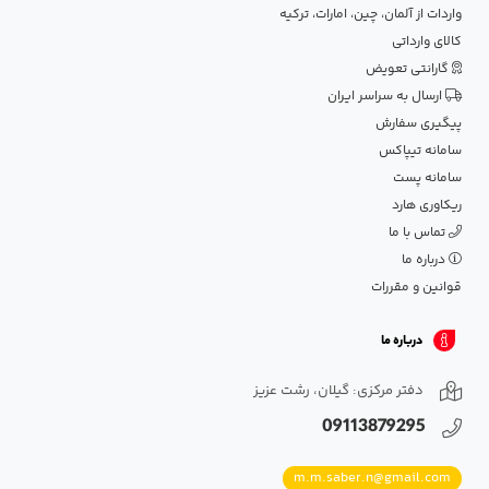
واردات از آلمان، چین، امارات، ترکیه
کالای وارداتی
گارانتی تعویض
ارسال به سراسر ایران
پیگیری سفارش
سامانه تیپاکس
سامانه پست
ریکاوری هارد
تماس با ما
درباره ما
قوانین و مقررات
درباره ما
دفتر مرکزی: گیلان، رشت عزیز
09113879295
m.m.saber.n@gmail.com