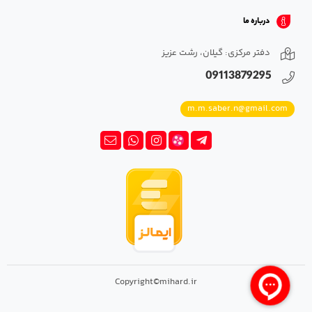
درباره ما
دفتر مرکزی: گیلان، رشت عزیز
09113879295
m.m.saber.n@gmail.com
Copyright©mihard.ir