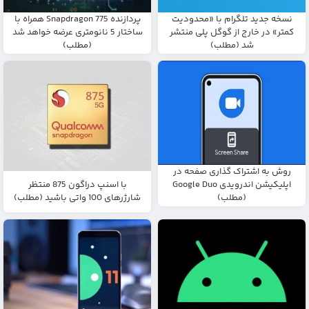
نسخه جدید تلگرام با «محدودیت
پردازنده Snapdragon 775 همراه با
کمتر» در خارج از گوگل پلی منتشر
ساختار 5 نانومتری عرضه خواهد شد
شد (مطلب)
(مطلب)
روش به اشتراک گذاری صفحه در
با اسنپ دراگون 875 منتظر
اپلیکیشن اندرویدی Google Duo
شارژرهای 100 واتی باشید (مطلب)
(مطلب)