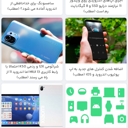
اجرای اپ‌های اندرویدی روی ویندوز
سامسونگ برای خداحافظی از
11 نیازمند درایو SSD و 8 گیگابایت
اندروید آماده می شود؟ (مطلب)
رم است (مطلب)
شیائومی 12X و ردمی K50 احتمالا با
اضافه شدن کنترل های جدید به اپ
رابط کاربری MIUI 13 اما اندروید 11 از
یوتیوب اندروید و iOS (مطلب)
راه می رسند (مطلب)