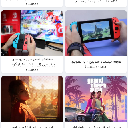
۲۰۲۵» از راه می‌رسد (مطلب)
(مطلب)
نینتندو نبض بازار بازی‌های
عرضه نینتندو سوییچ ۲ به تعویق
ویدیویی ژاپن را در اختیار گرفت
افتاد؟ (مطلب)
(مطلب)
جی تی ای ۶ آرزو قدیمی طرفداران
بازی جی تی ای ۶ فقط مناسب