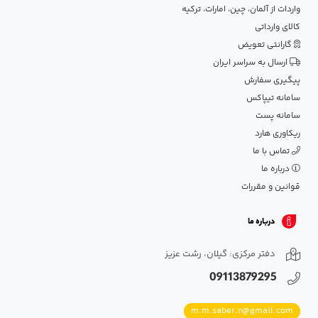
واردات از آلمان، چین، امارات، ترکیه
کالای وارداتی
گارانتی تعویض
ارسال به سراسر ایران
پیگیری سفارش
سامانه تیپاکس
سامانه پست
ریکاوری هارد
تماس با ما
درباره ما
قوانین و مقررات
درباره ما
دفتر مرکزی: گیلان، رشت عزیز
09113879295
m.m.saber.n@gmail.com