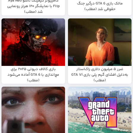
کامپیوتر گیمینگ تاشو Aya Neo
مالک بازی GTA 6 درگیر جنگ
Flip با نمایشگر ۱۲۰ هرتز رونمایی
حقوقی شد (مطلب)
شد (مطلب)
ضرر ۵ میلیون دلاری راک‌استار
بازی کالاف دیوتی ۲۰۲۵ برای
به‌دلیل افشای گیم پلی بازی GTA VI
مچ‌اندازی با GTA 6 آماده می‌شود
(مطلب)
(مطلب)